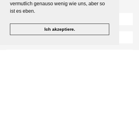
vermutlich genauso wenig wie uns, aber so
zum Abnehmen.
ist es eben.
Ich akzeptiere.
Hinweise zum Inhalt des Newsletters, dem Versandverfahren und Statistiken
©2024 essenziell GmbH
ZURÜCK NACH OBEN