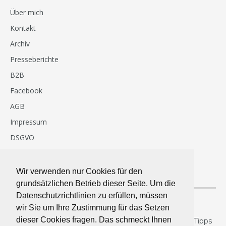
Über mich
Kontakt
Archiv
Presseberichte
B2B
Facebook
AGB
Impressum
DSGVO
Häufige Fragen & Antworten
Wir verwenden nur Cookies für den
NEWSLETTER
grundsätzlichen Betrieb dieser Seite. Um die
Datenschutzrichtlinien zu erfüllen, müssen
wir Sie um Ihre Zustimmung für das Setzen
Hier gibt’s regelmäßig mehr essenzielles.
dieser Cookies fragen. Das schmeckt Ihnen
Neuanmeldungen belohnen wir jetzt mit 26 best of Tipps