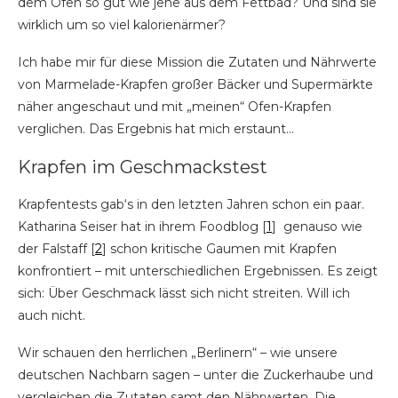
dem Ofen so gut wie jene aus dem Fettbad? Und sind sie
wirklich um so viel kalorienärmer?
Ich habe mir für diese Mission die Zutaten und Nährwerte
von Marmelade-Krapfen großer Bäcker und Supermärkte
näher angeschaut und mit „meinen“ Ofen-Krapfen
verglichen. Das Ergebnis hat mich erstaunt…
Krapfen im Geschmackstest
Krapfentests gab‘s in den letzten Jahren schon ein paar.
Katharina Seiser hat in ihrem Foodblog [
1
] genauso wie
der Falstaff [
2
] schon kritische Gaumen mit Krapfen
konfrontiert – mit unterschiedlichen Ergebnissen. Es zeigt
sich: Über Geschmack lässt sich nicht streiten. Will ich
auch nicht.
Wir schauen den herrlichen „Berlinern“ – wie unsere
deutschen Nachbarn sagen – unter die Zuckerhaube und
vergleichen die Zutaten samt den Nährwerten. Die