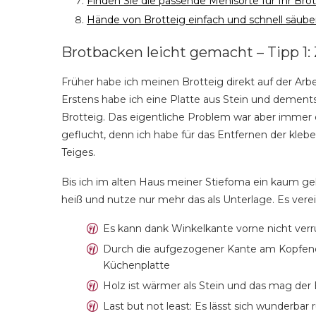
Finden Sie die passende Mehlsorte für Ihr Brot
Hände von Brotteig einfach und schnell säube
Brotbacken leicht gemacht – Tipp 1: 
Früher habe ich meinen Brotteig direkt auf der Ar
Erstens habe ich eine Platte aus Stein und dementspre
Brotteig. Das eigentliche Problem war aber immer 
geflucht, denn ich habe für das Entfernen der klebe
Teiges.
Bis ich im alten Haus meiner Stiefoma ein kaum geb
heiß und nutze nur mehr das als Unterlage. Es verein
Es kann dank Winkelkante vorne nicht ver
Durch die aufgezogener Kante am Kopfende
Küchenplatte
Holz ist wärmer als Stein und das mag der 
Last but not least: Es lässt sich wunderbar