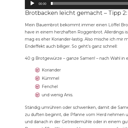
00:00
Brotbacken leicht gemacht – Tipp 2: 
Mein Bauernbrot bekommt immer einen Löffel Brot
have in einem herzhaften Roggenbrot. Allerdings ist
mag es eher Koriander-lastig. Also mische ich mir 
Endeffekt auch billiger. So geht’s ganz schnell:
40 g Brotgewürze – ganze Samen! – nach Wahl in ei
Koriander
Kümmel
Fenchel
und wenig Anis.
Ständig umrühren oder schwenken, damit die Samen
zu duften beginnt, die Pfanne vom Herd nehmen un
und danach in der Getreidemühle oder in einem gut