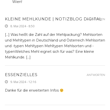
Wien!
KLEINE MEHLKUNDE | NOTIZBLOG DIGITAL
ANTWORTEN
8. Mai 2024 - 8:50
[…] Was heißt die Zahl auf der Mehlpackung? Mehlsorten
und Mehltypen in Deutschland und Österreich Mehlsorten
und -typen Mehltypen Mehltypen Mehlsorten und -
typenWelches Mehl eignet sich für was? Eine kleine
Mehlkunde. […]
ESSENZIELLES
ANTWORTEN
9. Mai 2024 - 12:16
Danke für die erweiterten Infos