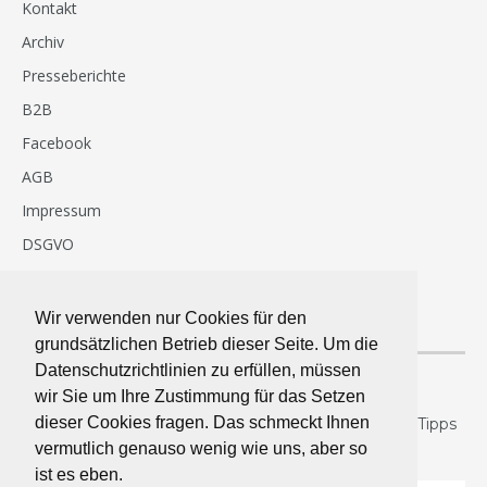
Kontakt
Archiv
Presseberichte
B2B
Facebook
AGB
Impressum
DSGVO
Häufige Fragen & Antworten
Wir verwenden nur Cookies für den
NEWSLETTER
grundsätzlichen Betrieb dieser Seite. Um die
Datenschutzrichtlinien zu erfüllen, müssen
wir Sie um Ihre Zustimmung für das Setzen
Hier gibt’s regelmäßig mehr essenzielles.
dieser Cookies fragen. Das schmeckt Ihnen
Neuanmeldungen belohnen wir jetzt mit 26 best of Tipps
vermutlich genauso wenig wie uns, aber so
zum Abnehmen.
ist es eben.