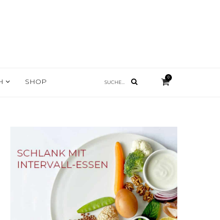
0
CH
SHOP