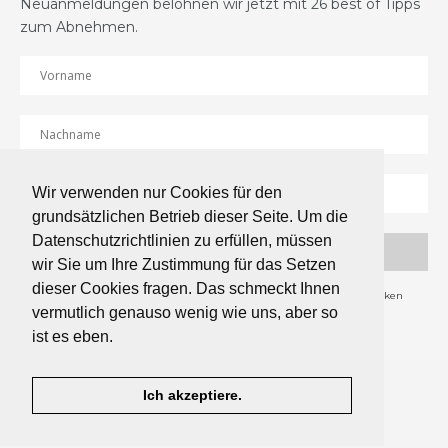
Neuanmeldungen belohnen wir jetzt mit 26 best of Tipps
zum Abnehmen.
Wir verwenden nur Cookies für den
grundsätzlichen Betrieb dieser Seite. Um die
Datenschutzrichtlinien zu erfüllen, müssen
wir Sie um Ihre Zustimmung für das Setzen
dieser Cookies fragen. Das schmeckt Ihnen
Hinweise zum Inhalt des Newsletters, dem Versandverfahren und Statistiken
vermutlich genauso wenig wie uns, aber so
ist es eben.
©2024 essenziell GmbH
Ich akzeptiere.
ZURÜCK NACH OBEN