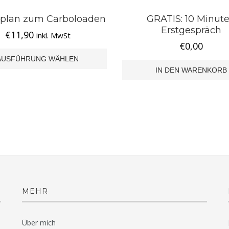
eplan zum Carboloaden
GRATIS: 10 Minut
Erstgespräch
€
11,90
inkl. MwSt
€
0,00
AUSFÜHRUNG WÄHLEN
IN DEN WARENKORB
ite
MEHR
Über mich