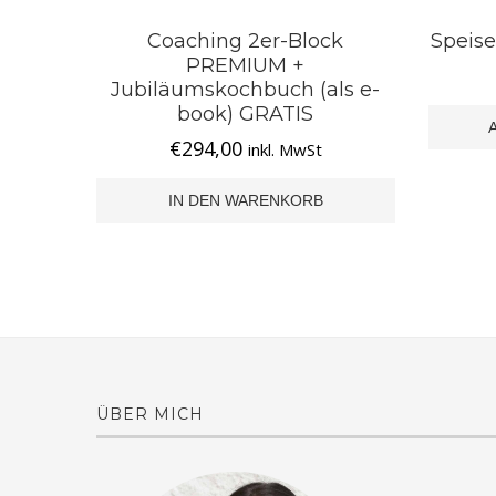
Coaching 2er-Block
Speis
PREMIUM +
Jubiläumskochbuch (als e-
book) GRATIS
€
294,00
inkl. MwSt
Dieses
Produkt
weist
IN DEN WARENKORB
mehrere
Varianten
auf.
Die
Optionen
können
auf
der
Produktse
gewählt
ÜBER MICH
werden